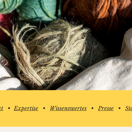
kt
•
Expertise
•
Wissenswertes
•
Presse
•
St