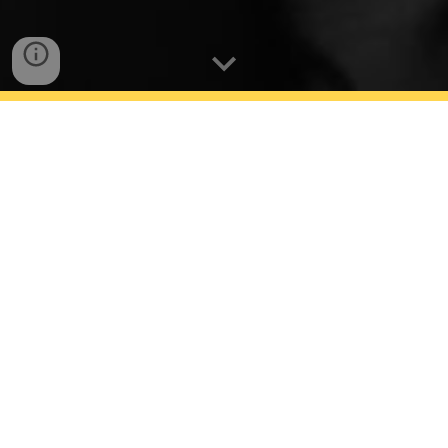
Teppichheiler -
Teppichrestaurierung seit 1840
Wir freuen uns, dass Sie Kontakt zu unserer
Meisterwerkstatt
aufnehmen möchten. Ganz
gleich, ob Sie eine fachmännische Beratung
vor Ort wünschen oder unsere Expertise aus
einer anderen Region Deutschlands in
Anspruch nehmen möchten: Wir sind für Sie